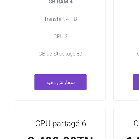
4 GB RAM
Transfert 4 TB
2 CPU
80 GB de Stockage
سفارش دهید
CPU partagé 6
C