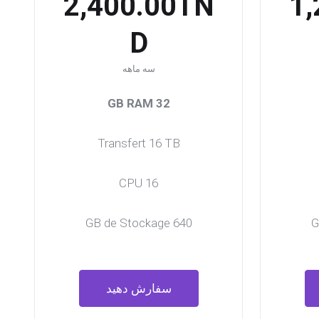
2,400.00TN
1
D
سه ماهه
32 GB RAM
Transfert 16 TB
16 CPU
640 GB de Stockage
سفارش دهید