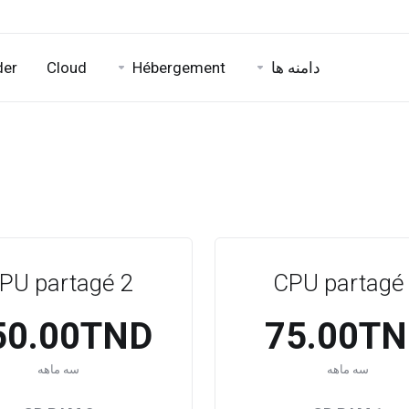
دامنه ها
Hébergement
Cloud
der
PU partagé 2
CPU partagé
50.00TND
75.00T
سه ماهه
سه ماهه