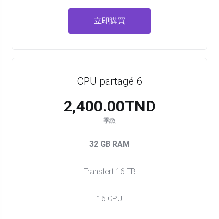
立即購買
CPU partagé 6
2,400.00TND
季繳
32 GB RAM
Transfert 16 TB
16 CPU