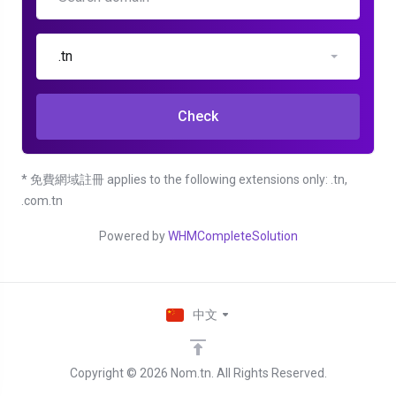
.tn
Check
* 免費網域註冊 applies to the following extensions only: .tn,
.com.tn
Powered by
WHMCompleteSolution
中文
Copyright © 2026 Nom.tn. All Rights Reserved.