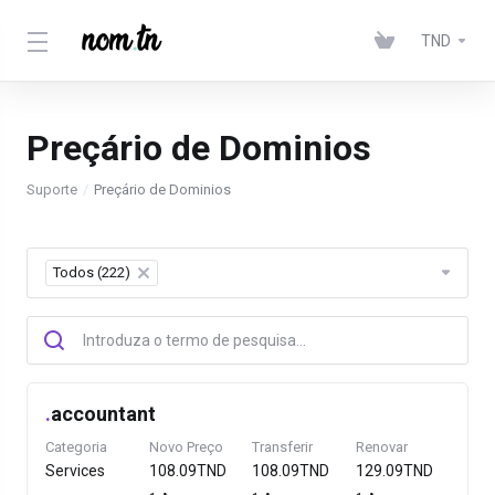
TND
Preçário de Dominios
Suporte
Preçário de Dominios
Todos (222)
×
.
accountant
Categoria
Novo Preço
Transferir
Renovar
Services
108.09TND
108.09TND
129.09TND