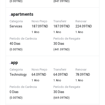
(0.00TND)
(847.09TND)
.
apartments
Categoria
Novo Preço
Transferir
Renovar
Services
187.09TND
187.09TND
224.09TND
1 Ano
1 Ano
1 Ano
Período de Carência
Período de Resgate
40 Dias
30 Dias
(0.00TND)
(441.09TND)
.
app
Categoria
Novo Preço
Transferir
Renovar
Technology
64.09TND
64.09TND
78.09TND
1 Ano
1 Ano
1 Ano
Período de Carência
Período de Resgate
0 Dias
30 Dias
(0.00TND)
(669.09TND)