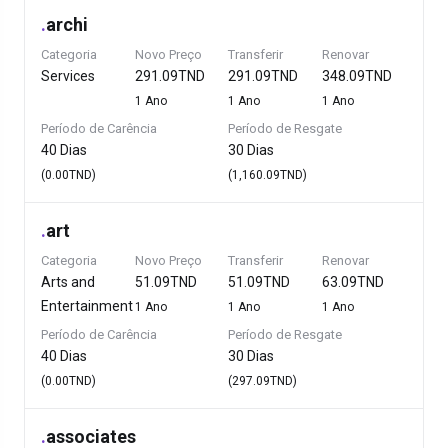
.
archi
Categoria
Novo Preço
Transferir
Renovar
Services
291.09TND
291.09TND
348.09TND
1 Ano
1 Ano
1 Ano
Período de Carência
Período de Resgate
40 Dias
30 Dias
(0.00TND)
(1,160.09TND)
.
art
Categoria
Novo Preço
Transferir
Renovar
Arts and
51.09TND
51.09TND
63.09TND
Entertainment
1 Ano
1 Ano
1 Ano
Período de Carência
Período de Resgate
40 Dias
30 Dias
(0.00TND)
(297.09TND)
.
associates