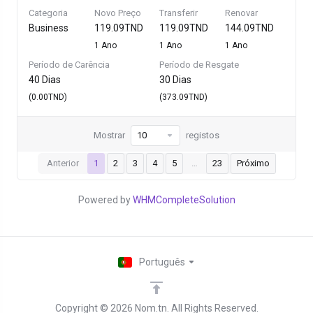
Categoria
Novo Preço
Transferir
Renovar
Business
119.09TND
119.09TND
144.09TND
1 Ano
1 Ano
1 Ano
Período de Carência
Período de Resgate
40 Dias
30 Dias
(0.00TND)
(373.09TND)
Mostrar
registos
Anterior
1
2
3
4
5
…
23
Próximo
Powered by
WHMCompleteSolution
Português
Copyright © 2026 Nom.tn. All Rights Reserved.