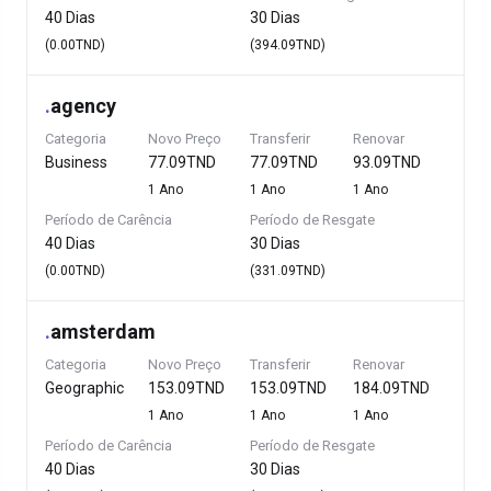
40 Dias
30 Dias
(0.00TND)
(394.09TND)
.
agency
Categoria
Novo Preço
Transferir
Renovar
Business
77.09TND
77.09TND
93.09TND
1 Ano
1 Ano
1 Ano
Período de Carência
Período de Resgate
40 Dias
30 Dias
(0.00TND)
(331.09TND)
.
amsterdam
Categoria
Novo Preço
Transferir
Renovar
Geographic
153.09TND
153.09TND
184.09TND
1 Ano
1 Ano
1 Ano
Período de Carência
Período de Resgate
40 Dias
30 Dias