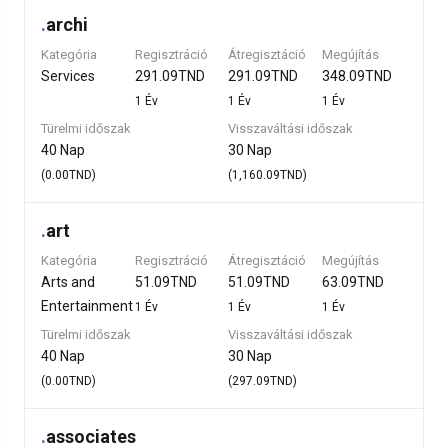
.
archi
Kategória
Regisztráció
Átregisztáció
Megújítás
Services
291.09TND
291.09TND
348.09TND
1 Év
1 Év
1 Év
Türelmi időszak
Visszaváltási időszak
40 Nap
30 Nap
(0.00TND)
(1,160.09TND)
.
art
Kategória
Regisztráció
Átregisztáció
Megújítás
Arts and
51.09TND
51.09TND
63.09TND
Entertainment
1 Év
1 Év
1 Év
Türelmi időszak
Visszaváltási időszak
40 Nap
30 Nap
(0.00TND)
(297.09TND)
.
associates