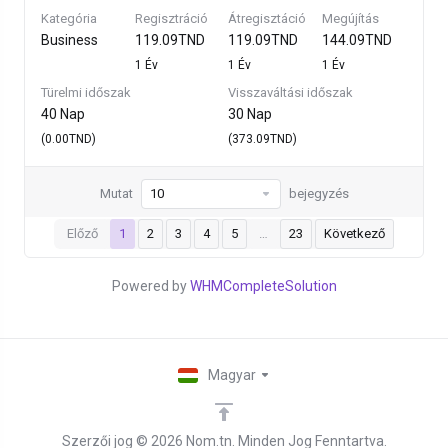
Kategória
Regisztráció
Átregisztáció
Megújítás
Business
119.09TND
119.09TND
144.09TND
1 Év
1 Év
1 Év
Türelmi időszak
Visszaváltási időszak
40 Nap
30 Nap
(0.00TND)
(373.09TND)
Mutat
bejegyzés
Előző
1
2
3
4
5
…
23
Következő
Powered by
WHMCompleteSolution
Magyar
Szerzői jog © 2026 Nom.tn. Minden Jog Fenntartva.