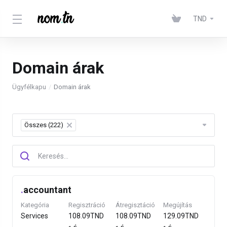
TND
Domain árak
Ügyfélkapu
Domain árak
Összes (222)
×
.
accountant
Kategória
Regisztráció
Átregisztáció
Megújítás
Services
108.09TND
108.09TND
129.09TND