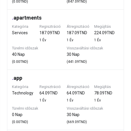
(0.00TND)
(847.09TND)
.
apartments
Kategória
Regisztráció
Átregisztáció
Megújítás
Services
187.09TND
187.09TND
224.09TND
1 Év
1 Év
1 Év
Türelmi időszak
Visszaváltási időszak
40 Nap
30 Nap
(0.00TND)
(441.09TND)
.
app
Kategória
Regisztráció
Átregisztáció
Megújítás
Technology
64.09TND
64.09TND
78.09TND
1 Év
1 Év
1 Év
Türelmi időszak
Visszaváltási időszak
0 Nap
30 Nap
(0.00TND)
(669.09TND)