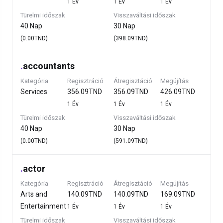
1 Év
1 Év
1 Év
Türelmi időszak
Visszaváltási időszak
40 Nap
30 Nap
(0.00TND)
(398.09TND)
.
accountants
Kategória
Regisztráció
Átregisztáció
Megújítás
Services
356.09TND
356.09TND
426.09TND
1 Év
1 Év
1 Év
Türelmi időszak
Visszaváltási időszak
40 Nap
30 Nap
(0.00TND)
(591.09TND)
.
actor
Kategória
Regisztráció
Átregisztáció
Megújítás
Arts and
140.09TND
140.09TND
169.09TND
Entertainment
1 Év
1 Év
1 Év
Türelmi időszak
Visszaváltási időszak