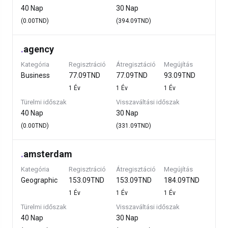
40 Nap
30 Nap
(0.00TND)
(394.09TND)
.
agency
Kategória
Regisztráció
Átregisztáció
Megújítás
Business
77.09TND
77.09TND
93.09TND
1 Év
1 Év
1 Év
Türelmi időszak
Visszaváltási időszak
40 Nap
30 Nap
(0.00TND)
(331.09TND)
.
amsterdam
Kategória
Regisztráció
Átregisztáció
Megújítás
Geographic
153.09TND
153.09TND
184.09TND
1 Év
1 Év
1 Év
Türelmi időszak
Visszaváltási időszak
40 Nap
30 Nap