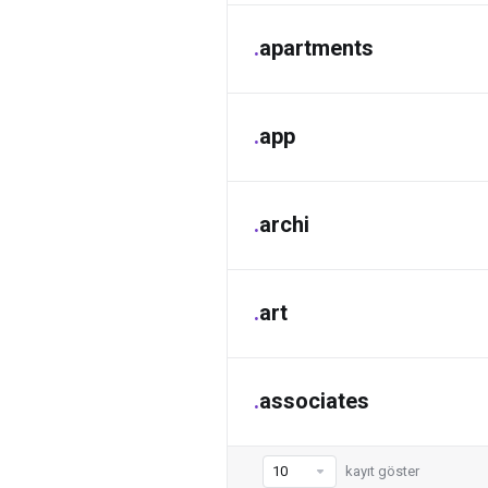
.
apartments
.
app
.
archi
.
art
.
associates
kayıt göster