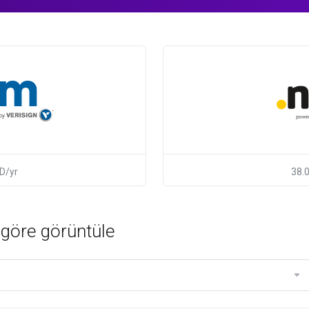
D/yr
38.
 göre görüntüle