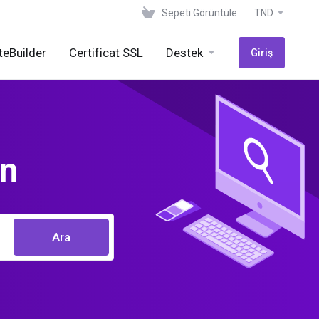
Sepeti Görüntüle
TND
teBuilder
Certificat SSL
Destek
Giriş
ın
Ara