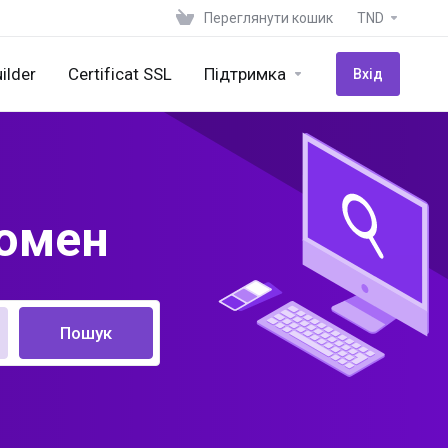
Переглянути кошик
TND
ilder
Certificat SSL
Підтримка
Вхід
домен
Пошук