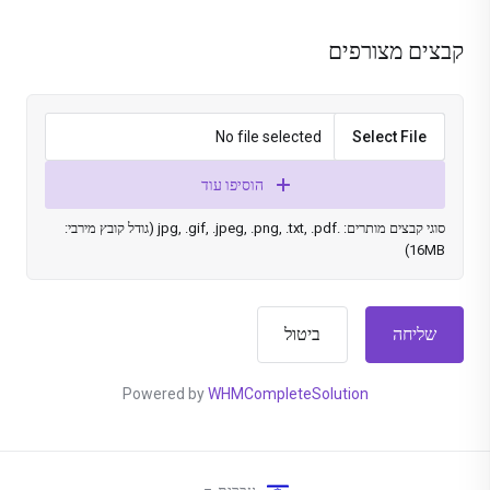
קבצים מצורפים
No file selected
Select File
הוסיפו עוד
סוגי קבצים מותרים: .jpg, .gif, .jpeg, .png, .txt, .pdf (גודל קובץ מירבי:
16MB)
ביטול
Powered by
WHMCompleteSolution