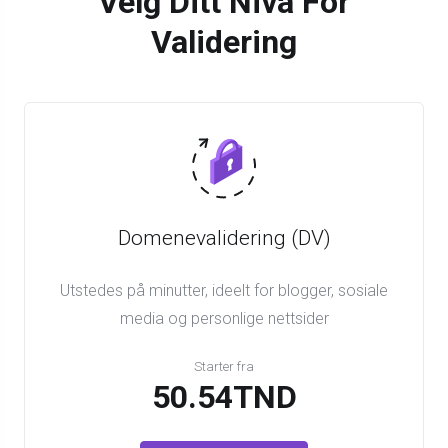
Velg Ditt Nivå For
Validering
Domenevalidering (DV)
Utstedes på minutter, ideelt for blogger, sosiale
media og personlige nettsider
Starter fra
50.54TND