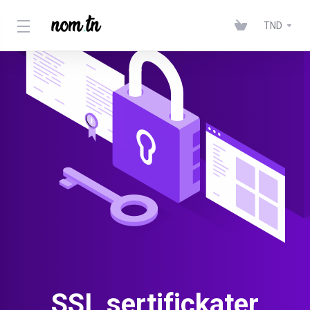
TND
SSL sertifickater