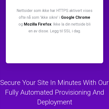
Nettsider som ikke har HTTPS aktivert vises
ofte nå som 'ikke sikre' i
Google Chrome
og
Mozilla Firefox
. Ikke la din nettside bli
en av disse. Legg til SSL i dag.
Secure Your Site In Minutes With Our
Fully Automated Provisioning And
Deployment