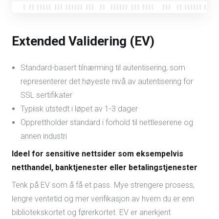
Extended Validering (EV)
Standard-basert tilnærming til autentisering, som
representerer det høyeste nivå av autentisering for
SSL sertifikater
Typiisk utstedt i løpet av 1-3 dager
Opprettholder standard i forhold til nettleserene og
annen industri
Ideel for sensitive nettsider som eksempelvis
netthandel, banktjenester eller betalingstjenester
Tenk på EV som å få et pass. Mye strengere prosess,
lengre ventetid og mer verifikasjon av hvem du er enn
bibliotekskortet og førerkortet. EV er anerkjent