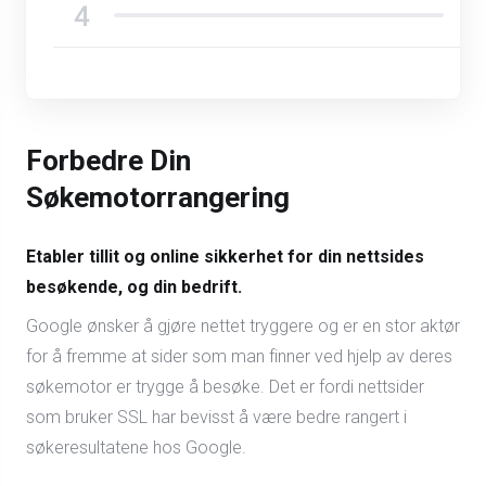
Forbedre Din
Søkemotorrangering
Etabler tillit og online sikkerhet for din nettsides
besøkende, og din bedrift.
Google ønsker å gjøre nettet tryggere og er en stor aktør
for å fremme at sider som man finner ved hjelp av deres
søkemotor er trygge å besøke. Det er fordi nettsider
som bruker SSL har bevisst å være bedre rangert i
søkeresultatene hos Google.