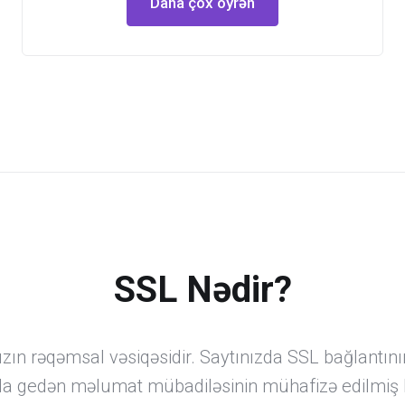
Daha çox öyrən
SSL Nədir?
ızın rəqəmsal vəsiqəsidir. Saytınızda SSL bağlantın
da gedən məlumat mübadiləsinin mühafizə edilmiş 