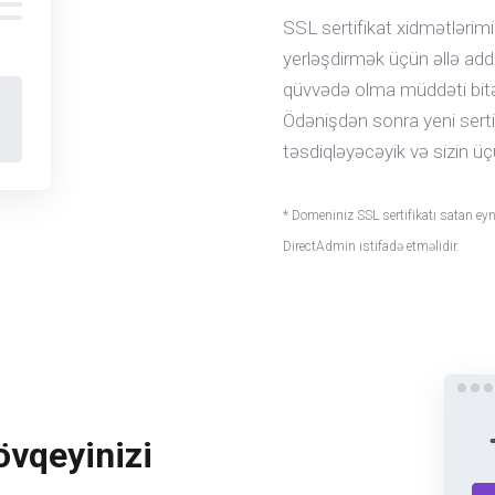
SSL sertifikat xidmətlərimiz
yerləşdirmək üçün əllə add
qüvvədə olma müddəti bitə
Ödənişdən sonra yeni serti
təsdiqləyəcəyik və sizin ü
* Domeniniz SSL sertifikatı satan eyni
DirectAdmin istifadə etməlidir.
övqeyinizi