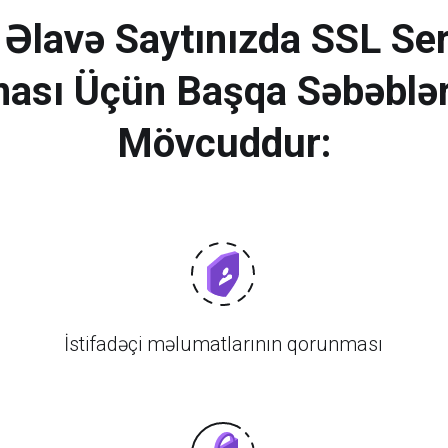
Əlavə Saytınızda SSL Sert
ası Üçün Başqa Səbəblə
Mövcuddur:
İstifadəçi məlumatlarının qorunması