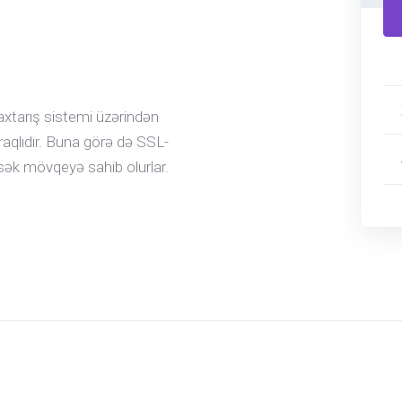
.
axtarış sistemi üzərindən
raqlıdır. Buna görə də SSL-
ksək mövqeyə sahib olurlar.