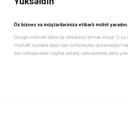
Yüksəldin
Öz biznes və müştərilərinizə etibarlı mühit yaradın
Google interneti daha da təhlükəsiz etmək istəyir. O öz 
müxtəlif saytlara daxil olan istifadəçiləri qorumaqda ma
dən istifadə edən saytlar axtarış nəticələrində daha yü