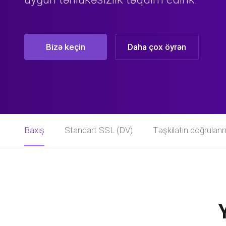
Bizə keçin
Daha çox öyrən
Baxış
Standart SSL (DV)
Təşkilatın doğrulan