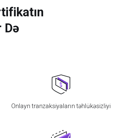
ifikatın
r Də
Onlayn tranzaksiyaların təhlükəsizliyi