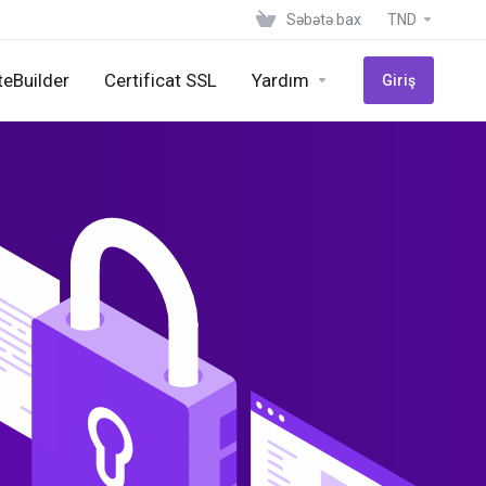
Səbətə bax
TND
teBuilder
Certificat SSL
Yardım
Giriş