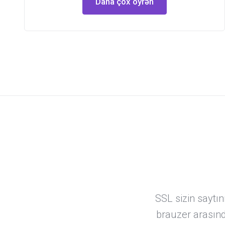
Daha çox öyrən
SSL sizin saytın
brauzer arasın