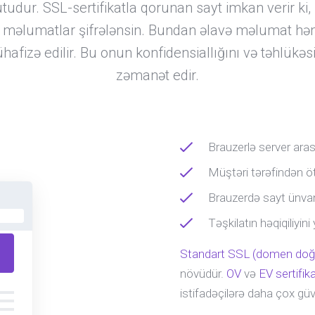
udur. SSL-sertifikatla qorunan sayt imkan verir ki,
 məlumatlar şifrələnsin. Bundan əlavə məlumat hə
hafizə edilir. Bu onun konfidensiallığını və təhlükəs
zəmanət edir.
Brauzerlə server aras
Müştəri tərəfindən ö
Brauzerdə sayt ünvanın
Təşkilatın həqiqiliyini 
Standart SSL (domen doğ
növüdür.
OV
və
EV sertifika
istifadəçilərə daha çox güv