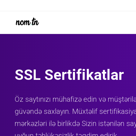
SSL Sertifikatlar
Öz saytınızı mühafizə edin və müştərilə
güvəndə saxlayın. Müxtəlif sertifikasiy
mərkəzləri ilə birlikdə Sizin istənilən sa
uyğun təhlükəsizlik təqdim edirik.