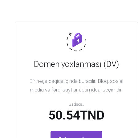
Domen yoxlanması (DV)
Bir neçə dəqiqə içində buraxılır. Bloq, sosial
media və fərdi saytlar üçün ideal seçimdir.
Sadəcə..
50.54TND