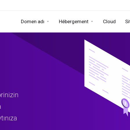
Domen adı
Hébergement
Cloud
Si
rinizin
a
ytınıza