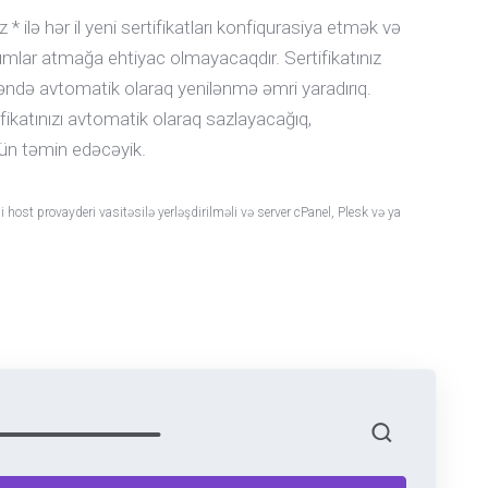
 * ilə hər il yeni sertifikatları konfiqurasiya etmək və
ımlar atmağa ehtiyac olmayacaqdır. Sertifikatınız
ndə avtomatik olaraq yenilənmə əmri yaradırıq.
fikatınızı avtomatik olaraq sazlayacağıq,
çün təmin edəcəyik.
 host provayderi vasitəsilə yerləşdirilməli və server cPanel, Plesk və ya