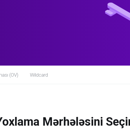
ması (OV)
Wildcard
Yoxlama Mərhələsini Seçi