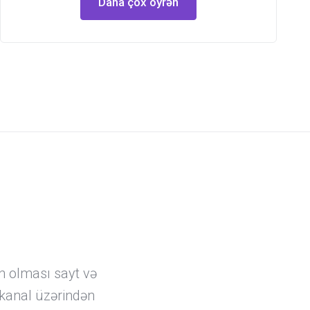
Daha çox öyrən
ın olması sayt və
kanal üzərindən