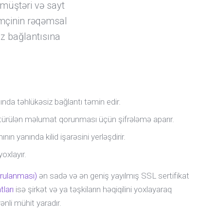
 müştəri və sayt
mçinin rəqəmsal
iz bağlantısına
ında təhlükəsiz bağlantı təmin edir.
türülən məlumat qorunması üçün şifrələmə aparır.
ın yanında kilid işarəsini yerləşdirir.
yoxlayır.
rulanması)
ən sadə və ən geniş yayılmış SSL sertifikat
tları
isə şirkət və ya təşkiların həqiqilini yoxlayaraq
ənli mühit yaradır.