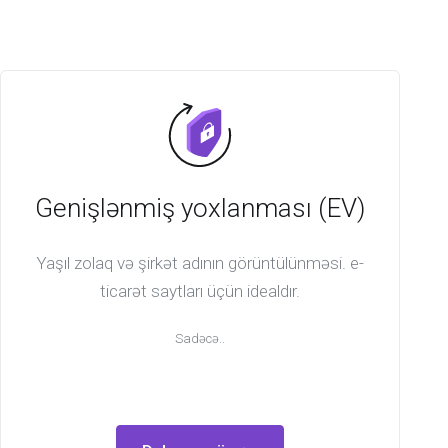
Genişlənmiş yoxlanması (EV)
Yaşıl zolaq və şirkət adının görüntülünməsi. e-
ticarət saytları üçün idealdır.
Sadəcə..