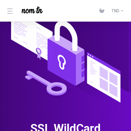
TND
SSL WildCard