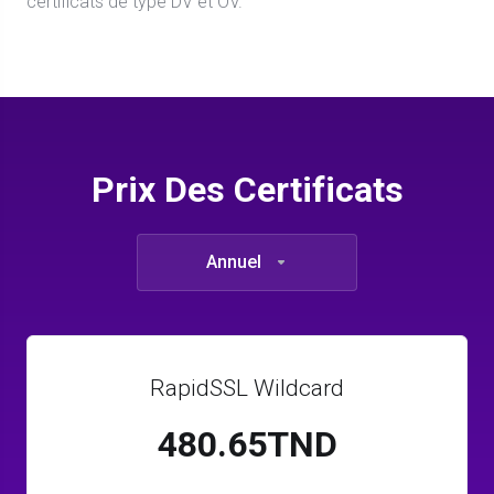
certificats de type DV et OV.
Prix Des Certificats
Annuel
RapidSSL Wildcard
480.65TND