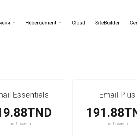
мени
Hébergement
Cloud
SiteBuilder
Cer
ail Essentials
Email Plus
19.88TND
191.88T
за 1 година
за 1 година