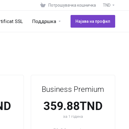
Потрошувачка кошничка
TND
tificat SSL
Поддршка
Најава на профил
Business Premium​
ND
359.88TND
за 1 година