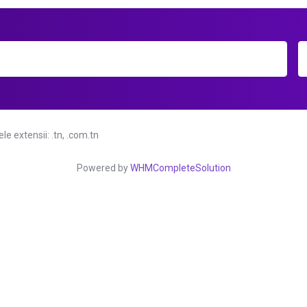
e extensii: .tn, .com.tn
Powered by
WHMCompleteSolution