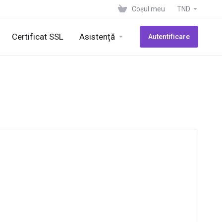
Coșul meu
TND
Certificat SSL
Asistență
Autentificare