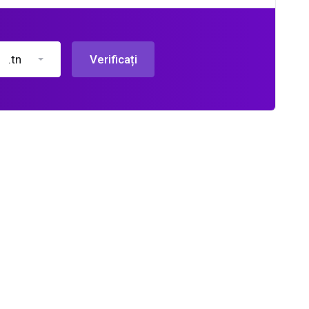
.tn
Verificați