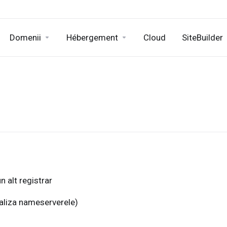
Domenii
Hébergement
Cloud
SiteBuilder
n alt registrar
aliza nameserverele)