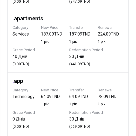
(0.00TND)
(847.09TND)
.
apartments
Category
New Price
Transfer
Renewal
Services
187.09TND
187.09TND
224.09TND
1 рік
1 рік
1 рік
Grace Period
Redemption Period
40 Днів
30 Днів
(0.00TND)
(441.09TND)
.
app
Category
New Price
Transfer
Renewal
Technology
64.09TND
64.09TND
78.09TND
1 рік
1 рік
1 рік
Grace Period
Redemption Period
0 Днів
30 Днів
(0.00TND)
(669.09TND)