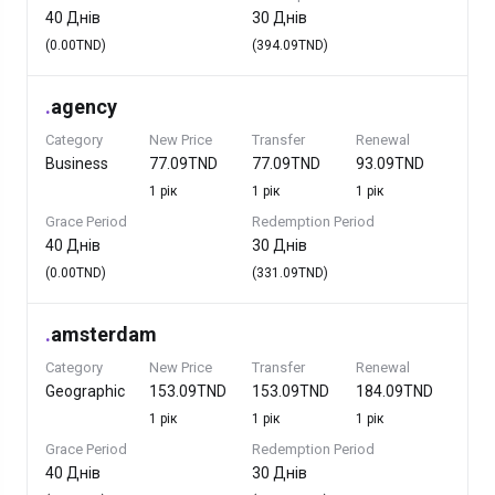
40 Днів
30 Днів
(0.00TND)
(394.09TND)
.
agency
Category
New Price
Transfer
Renewal
Business
77.09TND
77.09TND
93.09TND
1 рік
1 рік
1 рік
Grace Period
Redemption Period
40 Днів
30 Днів
(0.00TND)
(331.09TND)
.
amsterdam
Category
New Price
Transfer
Renewal
Geographic
153.09TND
153.09TND
184.09TND
1 рік
1 рік
1 рік
Grace Period
Redemption Period
40 Днів
30 Днів