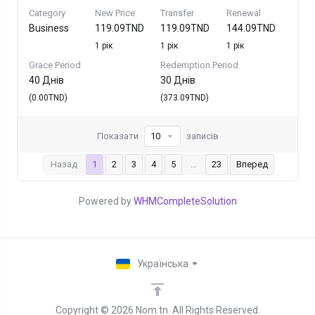
Category
New Price
Transfer
Renewal
Business
119.09TND
119.09TND
144.09TND
1 рік
1 рік
1 рік
Grace Period
Redemption Period
40 Днів
30 Днів
(0.00TND)
(373.09TND)
Показати
записів
Назад
1
2
3
4
5
…
23
Вперед
Powered by
WHMCompleteSolution
Українська
Copyright © 2026 Nom.tn. All Rights Reserved.