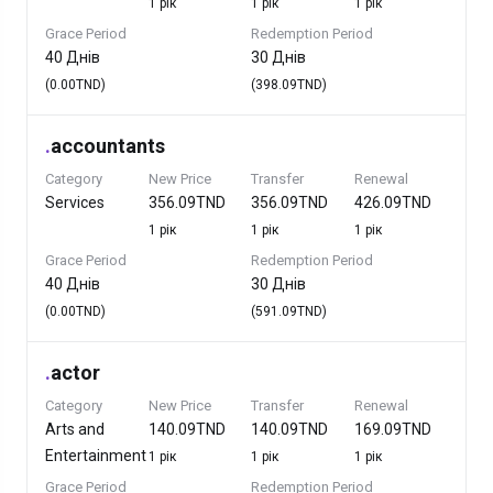
1 рік
1 рік
1 рік
Grace Period
Redemption Period
40 Днів
30 Днів
(0.00TND)
(398.09TND)
.
accountants
Category
New Price
Transfer
Renewal
Services
356.09TND
356.09TND
426.09TND
1 рік
1 рік
1 рік
Grace Period
Redemption Period
40 Днів
30 Днів
(0.00TND)
(591.09TND)
.
actor
Category
New Price
Transfer
Renewal
Arts and
140.09TND
140.09TND
169.09TND
Entertainment
1 рік
1 рік
1 рік
Grace Period
Redemption Period