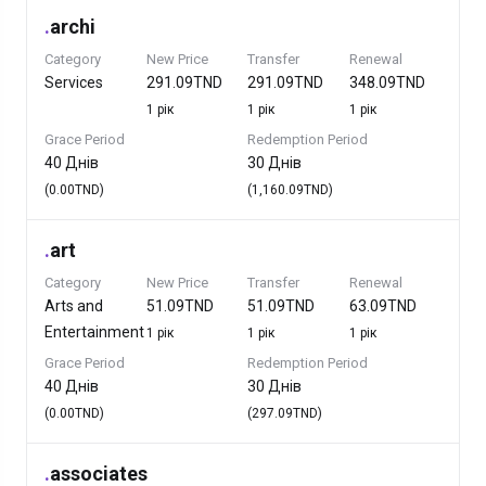
.
archi
Category
New Price
Transfer
Renewal
Services
291.09TND
291.09TND
348.09TND
1 рік
1 рік
1 рік
Grace Period
Redemption Period
40 Днів
30 Днів
(0.00TND)
(1,160.09TND)
.
art
Category
New Price
Transfer
Renewal
Arts and
51.09TND
51.09TND
63.09TND
Entertainment
1 рік
1 рік
1 рік
Grace Period
Redemption Period
40 Днів
30 Днів
(0.00TND)
(297.09TND)
.
associates